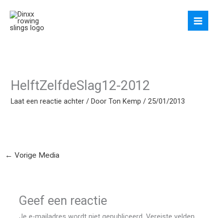
Ga
naar
de
inhoud
HelftZelfdeSlag12-2012
Laat een reactie achter
/ Door
Ton Kemp
/
25/01/2013
←
Vorige Media
Geef een reactie
Je e-mailadres wordt niet gepubliceerd.
Vereiste velden