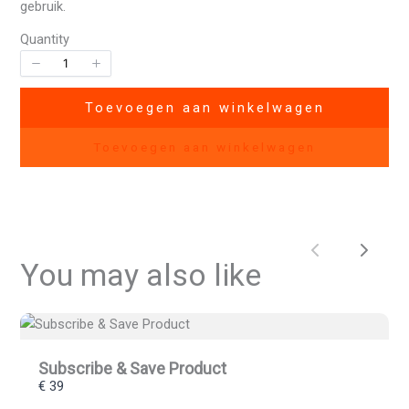
gebruik.
Quantity
Toevoegen aan winkelwagen
Title
*
Toevoegen aan winkelwagen
Your review
Vorige
Volg
You may also like
Subscribe & Save Product
Submit Review
€ 39