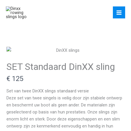
Ga
naar
de
inhoud
SET Standaard DinXX sling
N
€ 125
u
Set van twee DinXX slings standaard versie
Deze set van twee singels is veilig door zijn stabiele ontwerp
en beschermt uw boot als geen ander. De materialen zijn
Write a review
geselecteerd op basis van hun prestaties. Onze slings zijn
enorm licht en sterk. Door deze eigenschappen en een slim
ontwerp zijn ze kenmerkend eenvoudig en handig in hun
Your rating