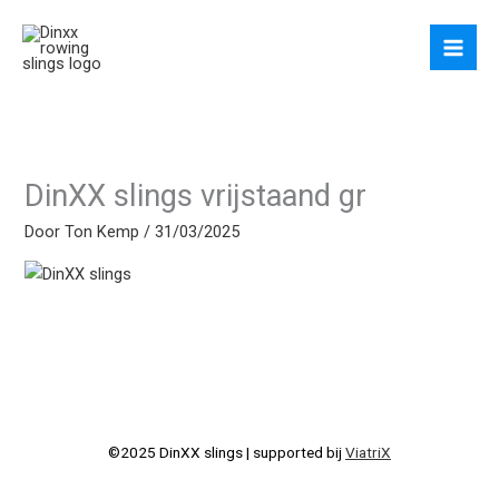
Ga
naar
de
inhoud
DinXX slings vrijstaand gr
Door
Ton Kemp
/
31/03/2025
©2025 DinXX slings | supported bij
ViatriX