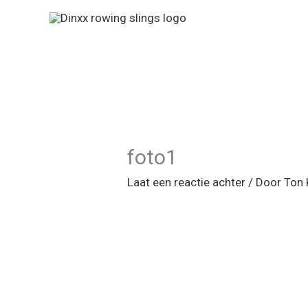
Ga
naar
de
inhoud
foto1
Laat een reactie achter
/ Door
Ton