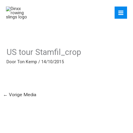
Ga
naar
de
inhoud
US tour Stamfil_crop
Door
Ton Kemp
/
14/10/2015
←
Vorige Media