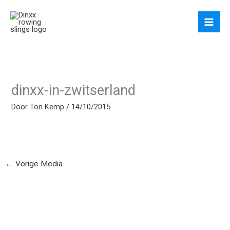
Ga
naar
de
inhoud
dinxx-in-zwitserland
Door
Ton Kemp
/
14/10/2015
←
Vorige Media