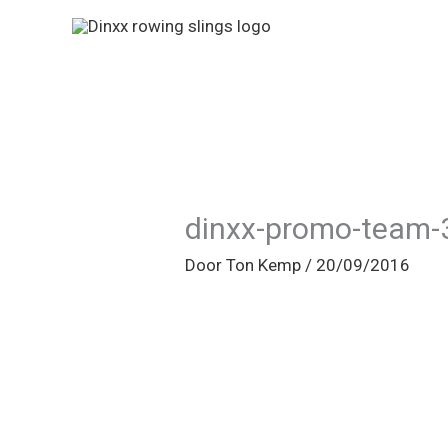
Ga
naar
de
inhoud
dinxx-promo-team-
Door
Ton Kemp
/
20/09/2016