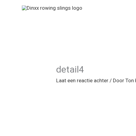
Ga
naar
de
inhoud
detail4
Laat een reactie achter
/ Door
Ton