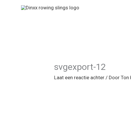
Ga
naar
de
inhoud
svgexport-12
Laat een reactie achter
/ Door
Ton