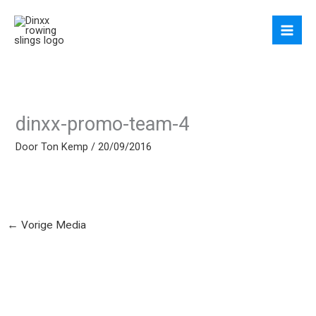
Ga
naar
de
inhoud
dinxx-promo-team-4
Door
Ton Kemp
/
20/09/2016
←
Vorige Media