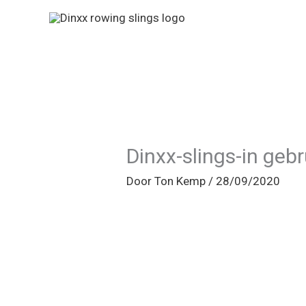
Ga
naar
de
inhoud
Dinxx-slings-in geb
Door
Ton Kemp
/
28/09/2020