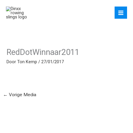
Ga
naar
de
inhoud
RedDotWinnaar2011
Door
Ton Kemp
/
27/01/2017
←
Vorige Media